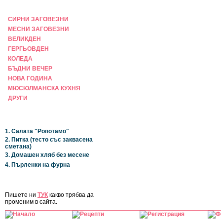
ПРАЗНИЧНА
СИРНИ ЗАГОВЕЗНИ
МЕСНИ ЗАГОВЕЗНИ
ВЕЛИКДЕН
ГЕРГЬОВДЕН
КОЛЕДА
БЪДНИ ВЕЧЕР
НОВА ГОДИНА
МЮСЮЛМАНСКА КУХНЯ
ДРУГИ
НАЙ-НОВИ
1. Салата "Ропотамо"
2. Питка (тесто със заквасена
сметана)
3. Домашен хляб без месене
4. Пърленки на фурна
ЗА САЙТА
Пишете ни
ТУК
какво трябва да
променим в сайта.