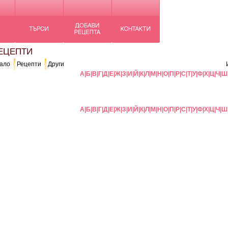
ЦЕПТИ
ало
Рецепти
Други
А
|
Б
|
В
|
Г
|
Д
|
Е
|
Ж
|
З
|
И
|
Й
|
К
|
Л
|
М
|
Н
|
О
|
П
|
Р
|
С
|
Т
|
У
|
Ф
|
Х
|
Ц
|
Ч
|
Ш
А
|
Б
|
В
|
Г
|
Д
|
Е
|
Ж
|
З
|
И
|
Й
|
К
|
Л
|
М
|
Н
|
О
|
П
|
Р
|
С
|
Т
|
У
|
Ф
|
Х
|
Ц
|
Ч
|
Ш