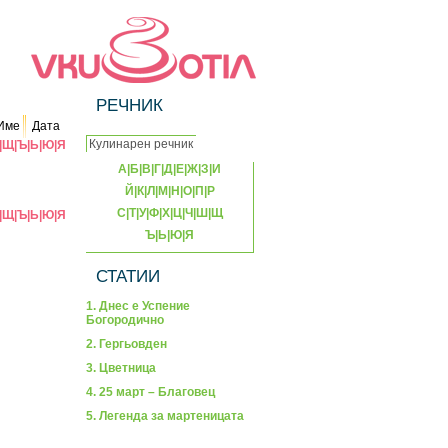
РЕЧНИК
Име
Дата
|
Щ
|
Ъ
|
Ь
|
Ю
|
Я
А
|
Б
|
В
|
Г
|
Д
|
Е
|
Ж
|
З
|
И
Й
|
К
|
Л
|
М
|
Н
|
О
|
П
|
Р
С
|
Т
|
У
|
Ф
|
Х
|
Ц
|
Ч
|
Ш
|
Щ
|
Щ
|
Ъ
|
Ь
|
Ю
|
Я
Ъ
|
Ь
|
Ю
|
Я
СТАТИИ
1. Днес е Успение
Богородично
2. Гергьовден
3. Цветница
4. 25 март – Благовец
5. Легенда за мартеницата