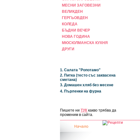
МЕСНИ ЗАГОВЕЗНИ
ВЕЛИКДЕН
ГЕРГЬОВДЕН
КОЛЕДА
БЪДНИ ВЕЧЕР
НОВА ГОДИНА
МЮСЮЛМАНСКА КУХНЯ
ДРУГИ
НАЙ-НОВИ
1. Салата "Ропотамо"
2. Питка (тесто със заквасена
сметана)
3. Домашен хляб без месене
4. Пърленки на фурна
ЗА САЙТА
Пишете ни
ТУК
какво трябва да
променим в сайта.