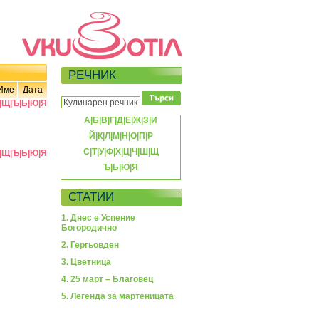
РЕЧНИК
Име
Дата
|
Щ
|
Ъ
|
Ь
|
Ю
|
Я
А
|
Б
|
В
|
Г
|
Д
|
Е
|
Ж
|
З
|
И
Й
|
К
|
Л
|
М
|
Н
|
О
|
П
|
Р
С
|
Т
|
У
|
Ф
|
Х
|
Ц
|
Ч
|
Ш
|
Щ
|
Щ
|
Ъ
|
Ь
|
Ю
|
Я
Ъ
|
Ь
|
Ю
|
Я
СТАТИИ
1. Днес е Успение
Богородично
2. Гергьовден
3. Цветница
4. 25 март – Благовец
5. Легенда за мартеницата