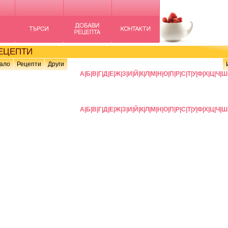
ЦЕПТИ
ало
Рецепти
Други
А
|
Б
|
В
|
Г
|
Д
|
Е
|
Ж
|
З
|
И
|
Й
|
К
|
Л
|
М
|
Н
|
О
|
П
|
Р
|
С
|
Т
|
У
|
Ф
|
Х
|
Ц
|
Ч
|
Ш
А
|
Б
|
В
|
Г
|
Д
|
Е
|
Ж
|
З
|
И
|
Й
|
К
|
Л
|
М
|
Н
|
О
|
П
|
Р
|
С
|
Т
|
У
|
Ф
|
Х
|
Ц
|
Ч
|
Ш