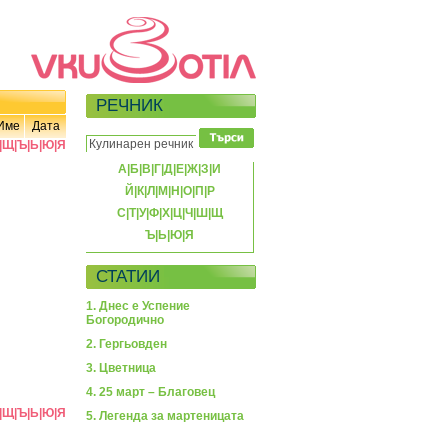
РЕЧНИК
Име
Дата
|
Щ
|
Ъ
|
Ь
|
Ю
|
Я
А
|
Б
|
В
|
Г
|
Д
|
Е
|
Ж
|
З
|
И
Й
|
К
|
Л
|
М
|
Н
|
О
|
П
|
Р
С
|
Т
|
У
|
Ф
|
Х
|
Ц
|
Ч
|
Ш
|
Щ
Ъ
|
Ь
|
Ю
|
Я
СТАТИИ
1. Днес е Успение
Богородично
2. Гергьовден
3. Цветница
4. 25 март – Благовец
|
Щ
|
Ъ
|
Ь
|
Ю
|
Я
5. Легенда за мартеницата