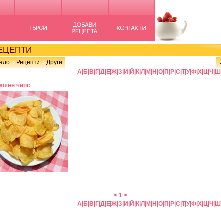
ЦЕПТИ
ало
Рецепти
Други
А
|
Б
|
В
|
Г
|
Д
|
Е
|
Ж
|
З
|
И
|
Й
|
К
|
Л
|
М
|
Н
|
О
|
П
|
Р
|
С
|
Т
|
У
|
Ф
|
Х
|
Ц
|
Ч
|
Ш
ашен чипс
<
1
>
А
|
Б
|
В
|
Г
|
Д
|
Е
|
Ж
|
З
|
И
|
Й
|
К
|
Л
|
М
|
Н
|
О
|
П
|
Р
|
С
|
Т
|
У
|
Ф
|
Х
|
Ц
|
Ч
|
Ш