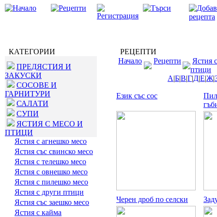
КАТЕГОРИИ
РЕЦЕПТИ
Начало
Рецепти
Ястия с
ПРЕДЯСТИЯ И
птици
ЗАКУСКИ
А
|
Б
|
В
|
Г
|
Д
|
Е
|
Ж
|
СОСОВЕ И
ГАРНИТУРИ
Език със сос
Пил
САЛАТИ
гъб
СУПИ
ЯСТИЯ С МЕСО И
ПТИЦИ
Ястия с агнешко месо
Ястия със свинско месо
Ястия с телешко месо
Ястия с овнешко месо
Ястия с пилешко месо
Ястия с други птици
Черен дроб по селски
Зад
Ястия със заешко месо
Ястия с кайма