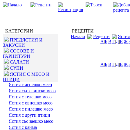
КАТЕГОРИИ
РЕЦЕПТИ
Начало
Рецепти
Ястия
ПРЕДЯСТИЯ И
А
|
Б
|
В
|
Г
|
Д
|
Е
|
Ж
|
ЗАКУСКИ
СОСОВЕ И
ГАРНИТУРИ
САЛАТИ
А
|
Б
|
В
|
Г
|
Д
|
Е
|
Ж
|
СУПИ
ЯСТИЯ С МЕСО И
ПТИЦИ
Ястия с агнешко месо
Ястия със свинско месо
Ястия с телешко месо
Ястия с овнешко месо
Ястия с пилешко месо
Ястия с други птици
Ястия със заешко месо
Ястия с кайма