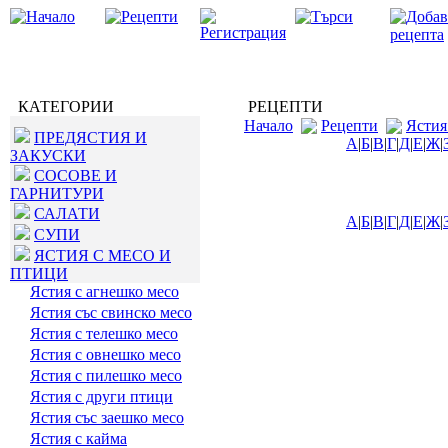
КАТЕГОРИИ
РЕЦЕПТИ
Начало
Рецепти
Ястия
ПРЕДЯСТИЯ И
А
|
Б
|
В
|
Г
|
Д
|
Е
|
Ж
|
ЗАКУСКИ
СОСОВЕ И
ГАРНИТУРИ
САЛАТИ
А
|
Б
|
В
|
Г
|
Д
|
Е
|
Ж
|
СУПИ
ЯСТИЯ С МЕСО И
ПТИЦИ
Ястия с агнешко месо
Ястия със свинско месо
Ястия с телешко месо
Ястия с овнешко месо
Ястия с пилешко месо
Ястия с други птици
Ястия със заешко месо
Ястия с кайма