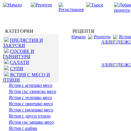
КАТЕГОРИИ
РЕЦЕПТИ
Начало
Рецепти
Ястия
ПРЕДЯСТИЯ И
А
|
Б
|
В
|
Г
|
Д
|
Е
|
Ж
|
ЗАКУСКИ
СОСОВЕ И
ГАРНИТУРИ
САЛАТИ
А
|
Б
|
В
|
Г
|
Д
|
Е
|
Ж
|
СУПИ
ЯСТИЯ С МЕСО И
ПТИЦИ
Ястия с агнешко месо
Ястия със свинско месо
Ястия с телешко месо
Ястия с овнешко месо
Ястия с пилешко месо
Ястия с други птици
Ястия със заешко месо
Ястия с кайма