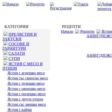
КАТЕГОРИИ
РЕЦЕПТИ
Начало
Рецепти
Ястия
ПРЕДЯСТИЯ И
А
|
Б
|
В
|
Г
|
Д
|
Е
|
Ж
|
ЗАКУСКИ
СОСОВЕ И
ГАРНИТУРИ
САЛАТИ
А
|
Б
|
В
|
Г
|
Д
|
Е
|
Ж
|
СУПИ
ЯСТИЯ С МЕСО И
ПТИЦИ
Ястия с агнешко месо
Ястия със свинско месо
Ястия с телешко месо
Ястия с овнешко месо
Ястия с пилешко месо
Ястия с други птици
Ястия със заешко месо
Ястия с кайма