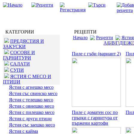
КАТЕГОРИИ
РЕЦЕПТИ
Начало
Рецепти
Ястия
ПРЕДЯСТИЯ И
А
|
Б
|
В
|
Г
|
Д
|
Е
|
Ж
|
ЗАКУСКИ
СОСОВЕ И
Пиле с гъби (вариант 2)
Пил
ГАРНИТУРИ
САЛАТИ
СУПИ
ЯСТИЯ С МЕСО И
ПТИЦИ
Ястия с агнешко месо
Ястия със свинско месо
Ястия с телешко месо
Ястия с овнешко месо
Ястия с пилешко месо
Пиле с доматен сос по
Пил
гръцки с гарнитура от
Ястия с други птици
пържени картофи
Ястия със заешко месо
Ястия с кайма