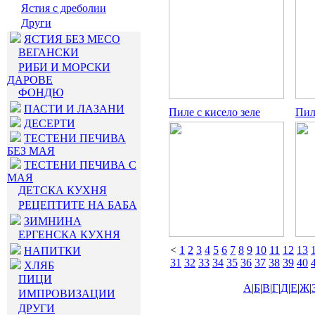
Ястия с дреболии
Други
ЯСТИЯ БЕЗ МЕСО
ВЕГАНСКИ
РИБИ И МОРСКИ
ДАРОВЕ
ФОНДЮ
ПАСТИ И ЛАЗАНИ
Пиле с кисело зеле
Пил
ДЕСЕРТИ
ТЕСТЕНИ ПЕЧИВА
БЕЗ МАЯ
ТЕСТЕНИ ПЕЧИВА С
МАЯ
ДЕТСКА КУХНЯ
РЕЦЕПТИТЕ НА БАБА
ЗИМНИНА
ЕРГЕНСКА КУХНЯ
<
1
2
3
4
5
6
7
8
9
10
11
12
13
НАПИТКИ
31
32
33
34
35
36
37
38
39
40
ХЛЯБ
ПИЦИ
А
|
Б
|
В
|
Г
|
Д
|
Е
|
Ж
|
ИМПРОВИЗАЦИИ
ДРУГИ