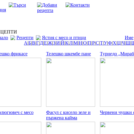
ЦЕПТИ
чало
Рецепти
Ястия с месо и птици
Име
А
|
Б
|
В
|
Г
|
Д
|
Е
|
Ж
|
З
|
И
|
Й
|
К
|
Л
|
М
|
Н
|
О
|
П
|
Р
|
С
|
Т
|
У
|
Ф
|
Х
|
Ц
|
Ч
|
Ш
|
ешко фрикасе
Телешко шкембе пане
Турнедо „Мираб
люгювеч с месо
Фасул с кисело зеле и
Червени чушки с
пържена кайма