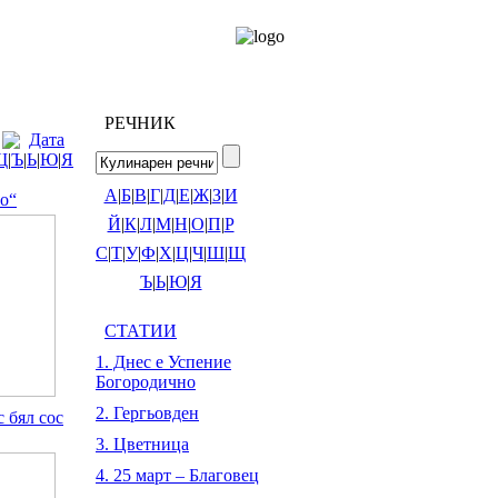
РЕЧНИК
Дата
Щ
|
Ъ
|
Ь
|
Ю
|
Я
А
|
Б
|
В
|
Г
|
Д
|
Е
|
Ж
|
З
|
И
о“
Й
|
К
|
Л
|
М
|
Н
|
О
|
П
|
Р
С
|
Т
|
У
|
Ф
|
Х
|
Ц
|
Ч
|
Ш
|
Щ
Ъ
|
Ь
|
Ю
|
Я
СТАТИИ
1. Днес е Успение
Богородично
2. Гергьовден
 бял сос
3. Цветница
4. 25 март – Благовец