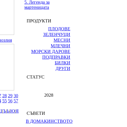
5. Легенда за
мартеницата
ПРОДУКТИ
ПЛОДОВЕ
ЗЕЛЕНЧУЦИ
нозлия
МЕСНИ
МЛЕЧНИ
МОРСКИ ДАРОВЕ
ПОДПРАВКИ
БИЛКИ
ДРУГИ
СТАТУС
2028
7
28
29
30
4
55
56
57
Щ
|
Ъ
|
Ь
|
Ю
|
Я
СЪВЕТИ
В ДОМАКИНСТВОТО