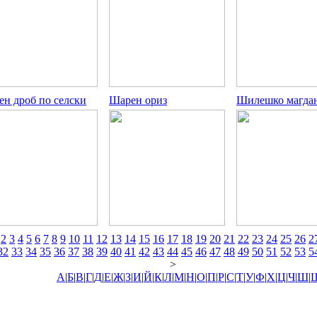
ен дроб по селски
Шарен ориз
Шилешко магда
2
3
4
5
6
7
8
9
10
11
12
13
14
15
16
17
18
19
20
21
22
23
24
25
26
2
32
33
34
35
36
37
38
39
40
41
42
43
44
45
46
47
48
49
50
51
52
53
5
>
А
|
Б
|
В
|
Г
|
Д
|
Е
|
Ж
|
З
|
И
|
Й
|
К
|
Л
|
М
|
Н
|
О
|
П
|
Р
|
С
|
Т
|
У
|
Ф
|
Х
|
Ц
|
Ч
|
Ш
|