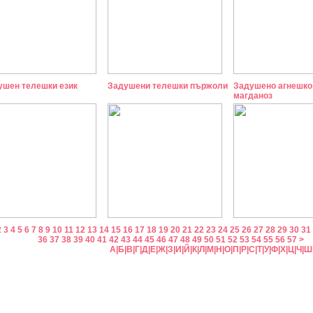
ушен телешки език
Задушени телешки пържоли
Задушено агнешко
магданоз
2
3
4
5
6
7
8
9
10
11
12
13
14
15
16
17
18
19
20
21
22
23
24
25
26
27
28
29
30
31
36
37
38
39
40
41
42
43
44
45
46
47
48
49
50
51
52
53
54
55
56
57
>
А
|
Б
|
В
|
Г
|
Д
|
Е
|
Ж
|
З
|
И
|
Й
|
К
|
Л
|
М
|
Н
|
О
|
П
|
Р
|
С
|
Т
|
У
|
Ф
|
Х
|
Ц
|
Ч
|
Ш