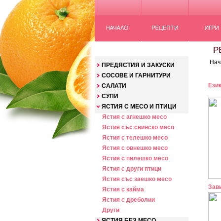
КАТЕГОРИИ
РЕ
Нач
ПРЕДЯСТИЯ И ЗАКУСКИ
СОСОВЕ И ГАРНИТУРИ
Език
САЛАТИ
СУПИ
ЯСТИЯ С МЕСО И ПТИЦИ
Ястия с агнешко месо
Ястия със свинско месо
Ястия с телешко месо
Ястия с овнешко месо
Ястия с пилешко месо
Ястия с други птици
Ястия със заешко месо
Зави
Ястия с кайма
Ястия с дреболии
Други
ЯСТИЯ БЕЗ МЕСО