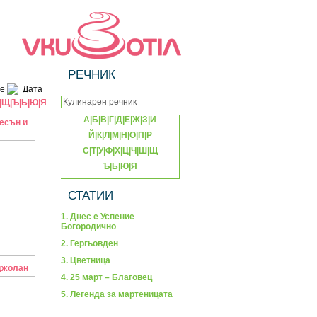
РЕЧНИК
е
Дата
|
Щ
|
Ъ
|
Ь
|
Ю
|
Я
А
|
Б
|
В
|
Г
|
Д
|
Е
|
Ж
|
З
|
И
есън и
Й
|
К
|
Л
|
М
|
Н
|
О
|
П
|
Р
С
|
Т
|
У
|
Ф
|
Х
|
Ц
|
Ч
|
Ш
|
Щ
Ъ
|
Ь
|
Ю
|
Я
СТАТИИ
1. Днес е Успение
Богородично
2. Гергьовден
3. Цветница
джолан
4. 25 март – Благовец
5. Легенда за мартеницата