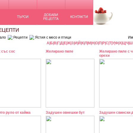
ЦЕПТИ
ало
Рецепти
Ястия с месо и птици
Им
А
|
Б
|
В
|
Г
|
Д
|
Е
|
Ж
|
З
|
И
|
Й
|
К
|
Л
|
М
|
Н
|
О
|
П
|
Р
|
С
|
Т
|
У
|
Ф
|
Х
|
Ц
|
Ч
|
Ш
 със сос
Желирано пиле
Желирано пиле с ч
орехи
то руло от кайма
Задушен овнешки бут
Задушен свински 