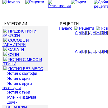
КАТЕГОРИИ
РЕЦЕПТИ
Начало
Рецепти
Яст
ПРЕДЯСТИЯ И
А
|
Б
|
В
|
Г
|
Д
|
Е
|
Ж
|
З
|
И
|
ЗАКУСКИ
СОСОВЕ И
ГАРНИТУРИ
САЛАТИ
А
|
Б
|
В
|
Г
|
Д
|
Е
|
Ж
|
З
|
И
|
СУПИ
ЯСТИЯ С МЕСО И
ПТИЦИ
ЯСТИЯ БЕЗ МЕСО
Ястия с картофи
Ястия с ориз
Ястия с други
зеленчуци
Ястия с гъби
Млечни изделия
Други
ВЕГАНСКИ