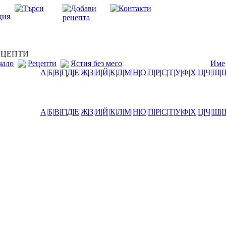
ЦЕПТИ
чало
Рецепти
Ястия без месо
Име
А
|
Б
|
В
|
Г
|
Д
|
Е
|
Ж
|
З
|
И
|
Й
|
К
|
Л
|
М
|
Н
|
О
|
П
|
Р
|
С
|
Т
|
У
|
Ф
|
Х
|
Ц
|
Ч
|
Ш
|
А
|
Б
|
В
|
Г
|
Д
|
Е
|
Ж
|
З
|
И
|
Й
|
К
|
Л
|
М
|
Н
|
О
|
П
|
Р
|
С
|
Т
|
У
|
Ф
|
Х
|
Ц
|
Ч
|
Ш
|