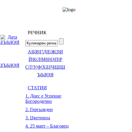
РЕЧНИК
Дата
Щ
|
Ъ
|
Ь
|
Ю
|
Я
А
|
Б
|
В
|
Г
|
Д
|
Е
|
Ж
|
З
|
И
Й
|
К
|
Л
|
М
|
Н
|
О
|
П
|
Р
Щ
|
Ъ
|
Ь
|
Ю
|
Я
С
|
Т
|
У
|
Ф
|
Х
|
Ц
|
Ч
|
Ш
|
Щ
Ъ
|
Ь
|
Ю
|
Я
СТАТИИ
1. Днес е Успение
Богородично
2. Гергьовден
3. Цветница
4. 25 март – Благовец