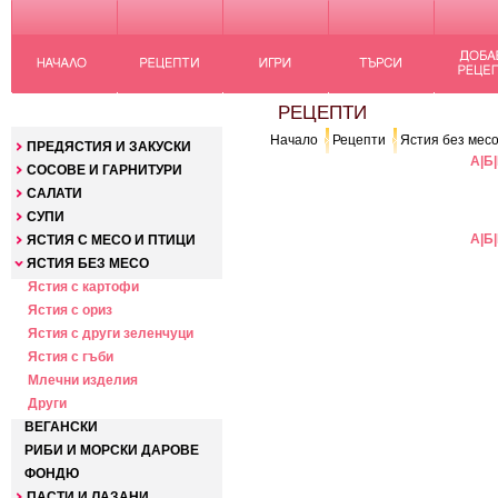
КАТЕГОРИИ
РЕЦЕПТИ
Начало
Рецепти
Ястия без мес
ПРЕДЯСТИЯ И ЗАКУСКИ
А
|
Б
|
СОСОВЕ И ГАРНИТУРИ
САЛАТИ
СУПИ
А
|
Б
|
ЯСТИЯ С МЕСО И ПТИЦИ
ЯСТИЯ БЕЗ МЕСО
Ястия с картофи
Ястия с ориз
Ястия с други зеленчуци
Ястия с гъби
Млечни изделия
Други
ВЕГАНСКИ
РИБИ И МОРСКИ ДАРОВЕ
ФОНДЮ
ПАСТИ И ЛАЗАНИ