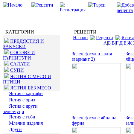
КАТЕГОРИИ
РЕЦЕПТИ
Начало
Рецепти
Ястия
ПРЕДЯСТИЯ И
А
|
Б
|
В
|
Г
|
Д
|
Е
|
Ж
|
ЗАКУСКИ
СОСОВЕ И
Зелен фасул плакия
Зел
ГАРНИТУРИ
(вариант 2)
яйц
САЛАТИ
СУПИ
ЯСТИЯ С МЕСО И
ПТИЦИ
ЯСТИЯ БЕЗ МЕСО
Ястия с картофи
Ястия с ориз
Ястия с други
зеленчуци
Ястия с гъби
Зелен фасул с яйца на
Зел
Млечни изделия
фурна
зал
Други