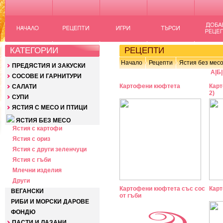
КАТЕГОРИИ
РЕЦЕПТИ
Начало
Рецепти
Ястия без мес
ПРЕДЯСТИЯ И ЗАКУСКИ
А
|
Б
|
СОСОВЕ И ГАРНИТУРИ
Картофени кюфтета
Карт
САЛАТИ
2)
СУПИ
ЯСТИЯ С МЕСО И ПТИЦИ
ЯСТИЯ БЕЗ МЕСО
Ястия с картофи
Ястия с ориз
Ястия с други зеленчуци
Ястия с гъби
Млечни изделия
Други
Картофени кюфтета със сос
Карт
ВЕГАНСКИ
от гъби
РИБИ И МОРСКИ ДАРОВЕ
ФОНДЮ
ПАСТИ И ЛАЗАНИ