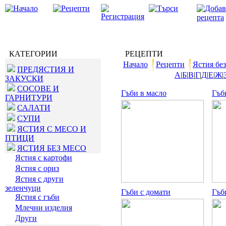
КАТЕГОРИИ
РЕЦЕПТИ
Начало
Рецепти
Ястия без
ПРЕДЯСТИЯ И
А
|
Б
|
В
|
Г
|
Д
|
Е
|
Ж
|
ЗАКУСКИ
СОСОВЕ И
Гъби в масло
Гъб
ГАРНИТУРИ
САЛАТИ
СУПИ
ЯСТИЯ С МЕСО И
ПТИЦИ
ЯСТИЯ БЕЗ МЕСО
Ястия с картофи
Ястия с ориз
Ястия с други
зеленчуци
Гъби с домати
Гъб
Ястия с гъби
Млечни изделия
Други