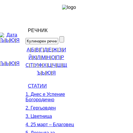
РЕЧНИК
Дата
|
Ъ
|
Ь
|
Ю
|
Я
А
|
Б
|
В
|
Г
|
Д
|
Е
|
Ж
|
З
|
И
Й
|
К
|
Л
|
М
|
Н
|
О
|
П
|
Р
|
Ъ
|
Ь
|
Ю
|
Я
С
|
Т
|
У
|
Ф
|
Х
|
Ц
|
Ч
|
Ш
|
Щ
Ъ
|
Ь
|
Ю
|
Я
СТАТИИ
1. Днес е Успение
Богородично
2. Гергьовден
3. Цветница
4. 25 март – Благовец
5. Легенда за