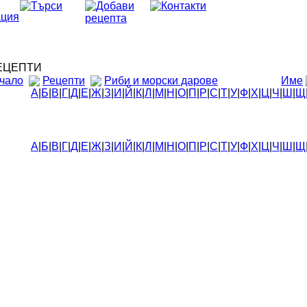
ЦЕПТИ
чало
Рецепти
Риби и морски дарове
Име
А
|
Б
|
В
|
Г
|
Д
|
Е
|
Ж
|
З
|
И
|
Й
|
К
|
Л
|
М
|
Н
|
О
|
П
|
Р
|
С
|
Т
|
У
|
Ф
|
Х
|
Ц
|
Ч
|
Ш
|
Щ
А
|
Б
|
В
|
Г
|
Д
|
Е
|
Ж
|
З
|
И
|
Й
|
К
|
Л
|
М
|
Н
|
О
|
П
|
Р
|
С
|
Т
|
У
|
Ф
|
Х
|
Ц
|
Ч
|
Ш
|
Щ