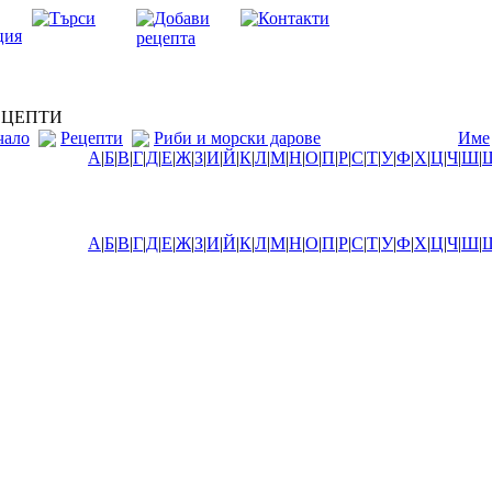
ЦЕПТИ
чало
Рецепти
Риби и морски дарове
Име
А
|
Б
|
В
|
Г
|
Д
|
Е
|
Ж
|
З
|
И
|
Й
|
К
|
Л
|
М
|
Н
|
О
|
П
|
Р
|
С
|
Т
|
У
|
Ф
|
Х
|
Ц
|
Ч
|
Ш
|
А
|
Б
|
В
|
Г
|
Д
|
Е
|
Ж
|
З
|
И
|
Й
|
К
|
Л
|
М
|
Н
|
О
|
П
|
Р
|
С
|
Т
|
У
|
Ф
|
Х
|
Ц
|
Ч
|
Ш
|