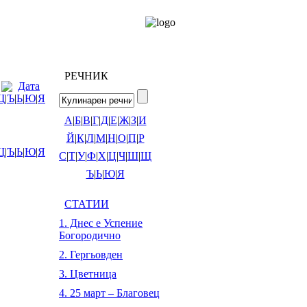
РЕЧНИК
Дата
Щ
|
Ъ
|
Ь
|
Ю
|
Я
А
|
Б
|
В
|
Г
|
Д
|
Е
|
Ж
|
З
|
И
Й
|
К
|
Л
|
М
|
Н
|
О
|
П
|
Р
Щ
|
Ъ
|
Ь
|
Ю
|
Я
С
|
Т
|
У
|
Ф
|
Х
|
Ц
|
Ч
|
Ш
|
Щ
Ъ
|
Ь
|
Ю
|
Я
СТАТИИ
1. Днес е Успение
Богородично
2. Гергьовден
3. Цветница
4. 25 март – Благовец