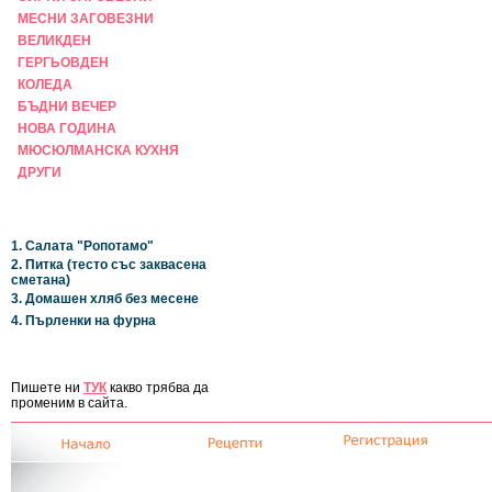
МЕСНИ ЗАГОВЕЗНИ
ВЕЛИКДЕН
ГЕРГЬОВДЕН
КОЛЕДА
БЪДНИ ВЕЧЕР
НОВА ГОДИНА
МЮСЮЛМАНСКА КУХНЯ
ДРУГИ
НАЙ-НОВИ
1. Салата "Ропотамо"
2. Питка (тесто със заквасена
сметана)
3. Домашен хляб без месене
4. Пърленки на фурна
ЗА САЙТА
Пишете ни
ТУК
какво трябва да
променим в сайта.