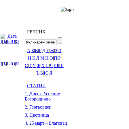
РЕЧНИК
Дата
Щ
|
Ъ
|
Ь
|
Ю
|
Я
А
|
Б
|
В
|
Г
|
Д
|
Е
|
Ж
|
З
|
И
Й
|
К
|
Л
|
М
|
Н
|
О
|
П
|
Р
Щ
|
Ъ
|
Ь
|
Ю
|
Я
С
|
Т
|
У
|
Ф
|
Х
|
Ц
|
Ч
|
Ш
|
Щ
Ъ
|
Ь
|
Ю
|
Я
СТАТИИ
1. Днес е Успение
Богородично
2. Гергьовден
3. Цветница
4. 25 март – Благовец