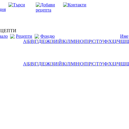
ЦЕПТИ
чало
Рецепти
Фондю
Име
А
|
Б
|
В
|
Г
|
Д
|
Е
|
Ж
|
З
|
И
|
Й
|
К
|
Л
|
М
|
Н
|
О
|
П
|
Р
|
С
|
Т
|
У
|
Ф
|
Х
|
Ц
|
Ч
|
Ш
|
А
|
Б
|
В
|
Г
|
Д
|
Е
|
Ж
|
З
|
И
|
Й
|
К
|
Л
|
М
|
Н
|
О
|
П
|
Р
|
С
|
Т
|
У
|
Ф
|
Х
|
Ц
|
Ч
|
Ш
|