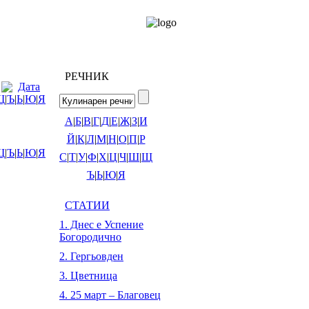
РЕЧНИК
Дата
Щ
|
Ъ
|
Ь
|
Ю
|
Я
А
|
Б
|
В
|
Г
|
Д
|
Е
|
Ж
|
З
|
И
Й
|
К
|
Л
|
М
|
Н
|
О
|
П
|
Р
Щ
|
Ъ
|
Ь
|
Ю
|
Я
С
|
Т
|
У
|
Ф
|
Х
|
Ц
|
Ч
|
Ш
|
Щ
Ъ
|
Ь
|
Ю
|
Я
СТАТИИ
1. Днес е Успение
Богородично
2. Гергьовден
3. Цветница
4. 25 март – Благовец