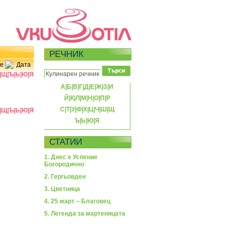
РЕЧНИК
е
Дата
|
Щ
|
Ъ
|
Ь
|
Ю
|
Я
А
|
Б
|
В
|
Г
|
Д
|
Е
|
Ж
|
З
|
И
Й
|
К
|
Л
|
М
|
Н
|
О
|
П
|
Р
С
|
Т
|
У
|
Ф
|
Х
|
Ц
|
Ч
|
Ш
|
Щ
|
Щ
|
Ъ
|
Ь
|
Ю
|
Я
Ъ
|
Ь
|
Ю
|
Я
СТАТИИ
1. Днес е Успение
Богородично
2. Гергьовден
3. Цветница
4. 25 март – Благовец
5. Легенда за мартеницата