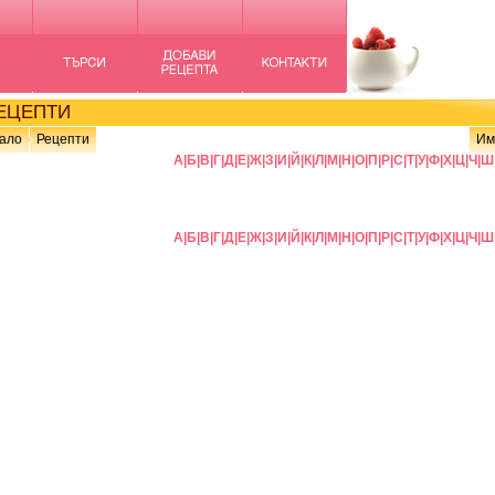
ЦЕПТИ
ало
Рецепти
Им
А
|
Б
|
В
|
Г
|
Д
|
Е
|
Ж
|
З
|
И
|
Й
|
К
|
Л
|
М
|
Н
|
О
|
П
|
Р
|
С
|
Т
|
У
|
Ф
|
Х
|
Ц
|
Ч
|
Ш
А
|
Б
|
В
|
Г
|
Д
|
Е
|
Ж
|
З
|
И
|
Й
|
К
|
Л
|
М
|
Н
|
О
|
П
|
Р
|
С
|
Т
|
У
|
Ф
|
Х
|
Ц
|
Ч
|
Ш