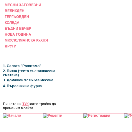
МЕСНИ ЗАГОВЕЗНИ
ВЕЛИКДЕН
ГЕРГЬОВДЕН
КОЛЕДА
БЪДНИ ВЕЧЕР
НОВА ГОДИНА
МЮСЮЛМАНСКА КУХНЯ
ДРУГИ
НАЙ-НОВИ
1. Салата "Ропотамо"
2. Питка (тесто със заквасена
сметана)
3. Домашен хляб без месене
4. Пърленки на фурна
ЗА САЙТА
Пишете ни
ТУК
какво трябва да
променим в сайта.