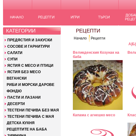
КАТЕГОРИИ
РЕЦЕПТИ
Начало
Рецепти
ПРЕДЯСТИЯ И ЗАКУСКИ
А
|
Б
|
СОСОВЕ И ГАРНИТУРИ
Великденския Козунак на
Вели
САЛАТИ
баба
СУПИ
ЯСТИЯ С МЕСО И ПТИЦИ
ЯСТИЯ БЕЗ МЕСО
ВЕГАНСКИ
РИБИ И МОРСКИ ДАРОВЕ
ФОНДЮ
ПАСТИ И ЛАЗАНИ
ДЕСЕРТИ
ТЕСТЕНИ ПЕЧИВА БЕЗ МАЯ
Капама с агнешко месо
Клас
ТЕСТЕНИ ПЕЧИВА С МАЯ
ДЕТСКА КУХНЯ
РЕЦЕПТИТЕ НА БАБА
ЗИМНИНА