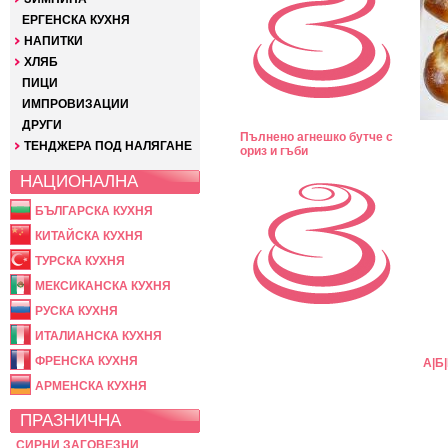
ЕРГЕНСКА КУХНЯ
НАПИТКИ
ХЛЯБ
ПИЦИ
ИМПРОВИЗАЦИИ
ДРУГИ
Пълнено агнешко бутче с
ТЕНДЖЕРА ПОД НАЛЯГАНЕ
ориз и гъби
НАЦИОНАЛНА
БЪЛГАРСКА КУХНЯ
КИТАЙСКА КУХНЯ
ТУРСКА КУХНЯ
МЕКСИКАНСКА КУХНЯ
РУСКА КУХНЯ
ИТАЛИАНСКА КУХНЯ
ФРЕНСКА КУХНЯ
А
|
Б
|
АРМЕНСКА КУХНЯ
ПРАЗНИЧНА
СИРНИ ЗАГОВЕЗНИ