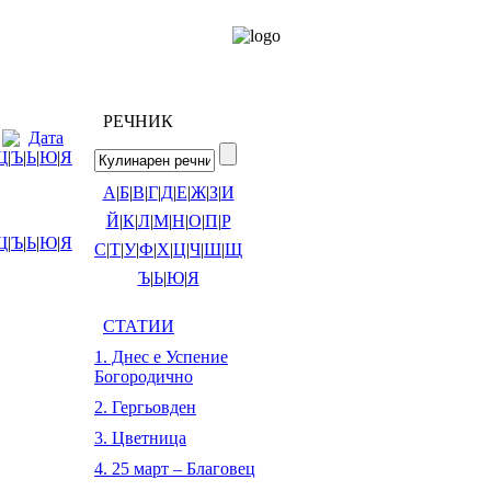
РЕЧНИК
Дата
Щ
|
Ъ
|
Ь
|
Ю
|
Я
А
|
Б
|
В
|
Г
|
Д
|
Е
|
Ж
|
З
|
И
Й
|
К
|
Л
|
М
|
Н
|
О
|
П
|
Р
Щ
|
Ъ
|
Ь
|
Ю
|
Я
С
|
Т
|
У
|
Ф
|
Х
|
Ц
|
Ч
|
Ш
|
Щ
Ъ
|
Ь
|
Ю
|
Я
СТАТИИ
1. Днес е Успение
Богородично
2. Гергьовден
3. Цветница
4. 25 март – Благовец