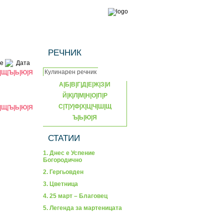
РЕЧНИК
е
Дата
|
Щ
|
Ъ
|
Ь
|
Ю
|
Я
А
|
Б
|
В
|
Г
|
Д
|
Е
|
Ж
|
З
|
И
Й
|
К
|
Л
|
М
|
Н
|
О
|
П
|
Р
С
|
Т
|
У
|
Ф
|
Х
|
Ц
|
Ч
|
Ш
|
Щ
|
Щ
|
Ъ
|
Ь
|
Ю
|
Я
Ъ
|
Ь
|
Ю
|
Я
СТАТИИ
1. Днес е Успение
Богородично
2. Гергьовден
3. Цветница
4. 25 март – Благовец
5. Легенда за мартеницата