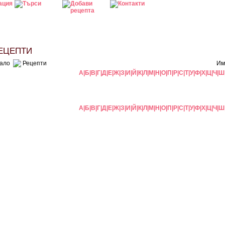
ЦЕПТИ
ало
Рецепти
Им
А
|
Б
|
В
|
Г
|
Д
|
Е
|
Ж
|
З
|
И
|
Й
|
К
|
Л
|
М
|
Н
|
О
|
П
|
Р
|
С
|
Т
|
У
|
Ф
|
Х
|
Ц
|
Ч
|
Ш
А
|
Б
|
В
|
Г
|
Д
|
Е
|
Ж
|
З
|
И
|
Й
|
К
|
Л
|
М
|
Н
|
О
|
П
|
Р
|
С
|
Т
|
У
|
Ф
|
Х
|
Ц
|
Ч
|
Ш