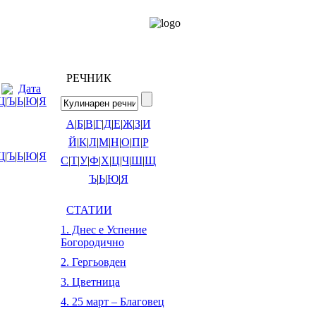
РЕЧНИК
Дата
Щ
|
Ъ
|
Ь
|
Ю
|
Я
А
|
Б
|
В
|
Г
|
Д
|
Е
|
Ж
|
З
|
И
Й
|
К
|
Л
|
М
|
Н
|
О
|
П
|
Р
Щ
|
Ъ
|
Ь
|
Ю
|
Я
С
|
Т
|
У
|
Ф
|
Х
|
Ц
|
Ч
|
Ш
|
Щ
Ъ
|
Ь
|
Ю
|
Я
СТАТИИ
1. Днес е Успение
Богородично
2. Гергьовден
3. Цветница
4. 25 март – Благовец