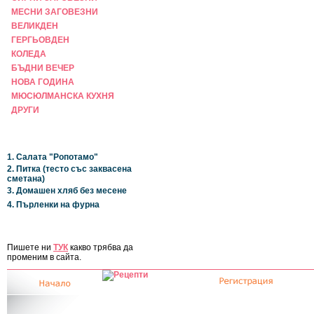
МЕСНИ ЗАГОВЕЗНИ
ВЕЛИКДЕН
ГЕРГЬОВДЕН
КОЛЕДА
БЪДНИ ВЕЧЕР
НОВА ГОДИНА
МЮСЮЛМАНСКА КУХНЯ
ДРУГИ
НАЙ-НОВИ
1. Салата "Ропотамо"
2. Питка (тесто със заквасена
сметана)
3. Домашен хляб без месене
4. Пърленки на фурна
ЗА САЙТА
Пишете ни
ТУК
какво трябва да
променим в сайта.