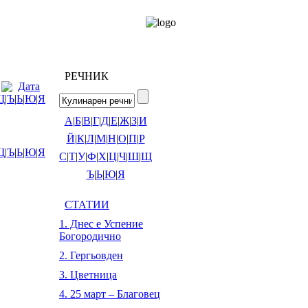
РЕЧНИК
Дата
Щ
|
Ъ
|
Ь
|
Ю
|
Я
А
|
Б
|
В
|
Г
|
Д
|
Е
|
Ж
|
З
|
И
Й
|
К
|
Л
|
М
|
Н
|
О
|
П
|
Р
Щ
|
Ъ
|
Ь
|
Ю
|
Я
С
|
Т
|
У
|
Ф
|
Х
|
Ц
|
Ч
|
Ш
|
Щ
Ъ
|
Ь
|
Ю
|
Я
СТАТИИ
1. Днес е Успение
Богородично
2. Гергьовден
3. Цветница
4. 25 март – Благовец