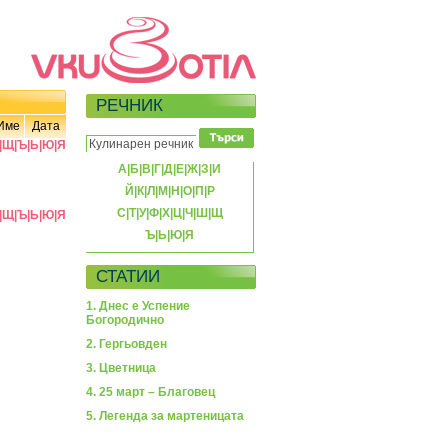
РЕЧНИК
Име
Дата
|
Щ
|
Ъ
|
Ь
|
Ю
|
Я
А
|
Б
|
В
|
Г
|
Д
|
Е
|
Ж
|
З
|
И
Й
|
К
|
Л
|
М
|
Н
|
О
|
П
|
Р
С
|
Т
|
У
|
Ф
|
Х
|
Ц
|
Ч
|
Ш
|
Щ
|
Щ
|
Ъ
|
Ь
|
Ю
|
Я
Ъ
|
Ь
|
Ю
|
Я
СТАТИИ
1. Днес е Успение
Богородично
2. Гергьовден
3. Цветница
4. 25 март – Благовец
5. Легенда за мартеницата