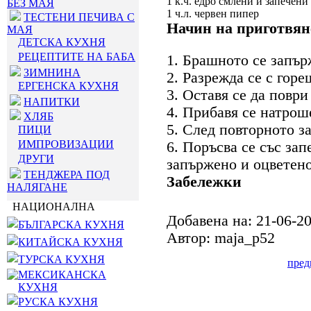
1 к.ч. едро смлени и запечени
БЕЗ МАЯ
1 ч.л. червен пипер
ТЕСТЕНИ ПЕЧИВА С
Начин на приготвян
МАЯ
ДЕТСКА КУХНЯ
РЕЦЕПТИТЕ НА БАБА
1. Брашното се запърж
ЗИМНИНА
2. Разрежда се с горе
ЕРГЕНСКА КУХНЯ
3. Оставя се да поври
НАПИТКИ
4. Прибавя се натрош
ХЛЯБ
5. След повторното з
ПИЦИ
ИМПРОВИЗАЦИИ
6. Поръсва се със за
ДРУГИ
запържено и оцветено
ТЕНДЖЕРА ПОД
Забележки
НАЛЯГАНЕ
НАЦИОНАЛНА
Добавена на: 21-06-2
БЪЛГАРСКА КУХНЯ
Автор: maja_p52
КИТАЙСКА КУХНЯ
ТУРСКА КУХНЯ
пре
МЕКСИКАНСКА
КУХНЯ
РУСКА КУХНЯ