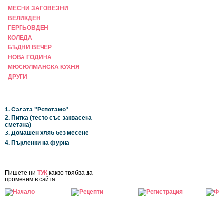
МЕСНИ ЗАГОВЕЗНИ
ВЕЛИКДЕН
ГЕРГЬОВДЕН
КОЛЕДА
БЪДНИ ВЕЧЕР
НОВА ГОДИНА
МЮСЮЛМАНСКА КУХНЯ
ДРУГИ
НАЙ-НОВИ
1. Салата "Ропотамо"
2. Питка (тесто със заквасена
сметана)
3. Домашен хляб без месене
4. Пърленки на фурна
ЗА САЙТА
Пишете ни
ТУК
какво трябва да
променим в сайта.