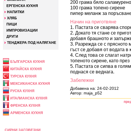
200 грама бяло саламурено
ЕРГЕНСКА КУХНЯ
100 грама топено сирене
НАПИТКИ
пипер меланж за поръсван
ХЛЯБ
Начин на приготвяне
ПИЦИ
1. Пастата се сварява спор
ИМПРОВИЗАЦИИ
2. Докато тя стане се приго
ДРУГИ
добавя брашното и запържв
ТЕНДЖЕРА ПОД НАЛЯГАНЕ
3. Разрежда се с прясното 
гъст се добавя от водата в 
НАЦИОНАЛНА
4. След това се слагат нат
топеното сирене, като през
БЪЛГАРСКА КУХНЯ
5. Пастата се сипва в голям
КИТАЙСКА КУХНЯ
поднася се веднага.
ТУРСКА КУХНЯ
Забележки
МЕКСИКАНСКА КУХНЯ
Добавена на: 24-02-2012
РУСКА КУХНЯ
Автор: maja_p52
ИТАЛИАНСКА КУХНЯ
пре
ФРЕНСКА КУХНЯ
АРМЕНСКА КУХНЯ
ПРАЗНИЧНА
СИРНИ ЗАГОВЕЗНИ