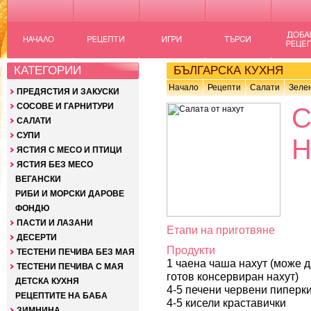
КАТЕГОРИИ
БЪЛГАРСКА КУХНЯ
Начало
Рецепти
Салати
Зелен
ПРЕДЯСТИЯ И ЗАКУСКИ
СОСОВЕ И ГАРНИТУРИ
С
САЛАТИ
СУПИ
Н
ЯСТИЯ С МЕСО И ПТИЦИ
ЯСТИЯ БЕЗ МЕСО
ВЕГАНСКИ
РИБИ И МОРСКИ ДАРОВЕ
ФОНДЮ
ПАСТИ И ЛАЗАНИ
Етапи на приготвяне
ДЕСЕРТИ
Продукти
ТЕСТЕНИ ПЕЧИВА БЕЗ МАЯ
1 чаена чаша нахут (може д
ТЕСТЕНИ ПЕЧИВА С МАЯ
готов консервиран нахут)
ДЕТСКА КУХНЯ
4-5 печени червени пиперк
РЕЦЕПТИТЕ НА БАБА
4-5 кисели краставички
ЗИМНИНА