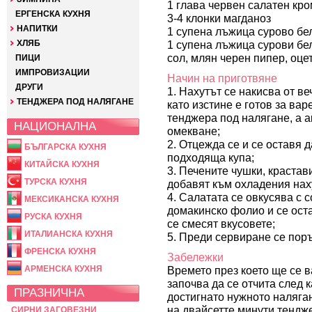
1 глава червен салатен кро
ЕРГЕНСКА КУХНЯ
3-4 клонки магданоз
НАПИТКИ
1 супена лъжица сурово бе
ХЛЯБ
1 супена лъжица сурови бе
сол, млян черен пипер, оцет
ПИЦИ
ИМПРОВИЗАЦИИ
Начин на приготвяне
ДРУГИ
1. Нахутът се накисва от ве
ТЕНДЖЕРА ПОД НАЛЯГАНЕ
като изстине е готов за вар
тенджера под налягане, а а
НАЦИОНАЛНА
омекване;
2. Отцежда се и се оставя д
БЪЛГАРСКА КУХНЯ
подходяща купа;
КИТАЙСКА КУХНЯ
3. Печените чушки, крастави
ТУРСКА КУХНЯ
добавят към охладения нах
4. Салатата се овкусява с с
МЕКСИКАНСКА КУХНЯ
домакинско фолио и се оста
РУСКА КУХНЯ
се смесят вкусовете;
ИТАЛИАНСКА КУХНЯ
5. Преди сервиране се поръ
ФРЕНСКА КУХНЯ
Забележки
АРМЕНСКА КУХНЯ
Времето през което ще се в
започва да се отчита след к
ПРАЗНИЧНА
достигнато нужното наляга
на двайсетте минути тендже
СИРНИ ЗАГОВЕЗНИ