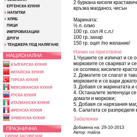
2 буркана кисели краставич
ЕРГЕНСКА КУХНЯ
връзка магданоз, чесън
НАПИТКИ
ХЛЯБ
Марината:
½ л. олио
ПИЦИ
100 гр. сол /4 с.л./
ИМПРОВИЗАЦИИ
100 гр. захар
ДРУГИ
150 гр. оцет /по желание/
ТЕНДЖЕРА ПОД НАЛЯГАНЕ
Начин на приготвяне
НАЦИОНАЛНА
1.Чушките се изпичат и се 
морковите се сваряват и се
БЪЛГАРСКА КУХНЯ
се осолява; киселите краста
КИТАЙСКА КУХНЯ
2. Доматите се слагат в тав
ТУРСКА КУХНЯ
морковите и се вари докато
3. Добавя се маринатата и с
МЕКСИКАНСКА КУХНЯ
4. Останалите зеленчуци се
РУСКА КУХНЯ
домати и моркови;
ИТАЛИАНСКА КУХНЯ
5. Добавя се нарязания маг
6. Салатата се разпределя 
ФРЕНСКА КУХНЯ
АРМЕНСКА КУХНЯ
Забележки
Добавена на: 29-10-2013
ПРАЗНИЧНА
Автор: malina
СИРНИ ЗАГОВЕЗНИ