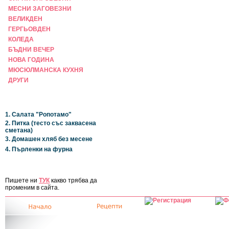
МЕСНИ ЗАГОВЕЗНИ
ВЕЛИКДЕН
ГЕРГЬОВДЕН
КОЛЕДА
БЪДНИ ВЕЧЕР
НОВА ГОДИНА
МЮСЮЛМАНСКА КУХНЯ
ДРУГИ
НАЙ-НОВИ
1. Салата "Ропотамо"
2. Питка (тесто със заквасена
сметана)
3. Домашен хляб без месене
4. Пърленки на фурна
ЗА САЙТА
Пишете ни
ТУК
какво трябва да
променим в сайта.