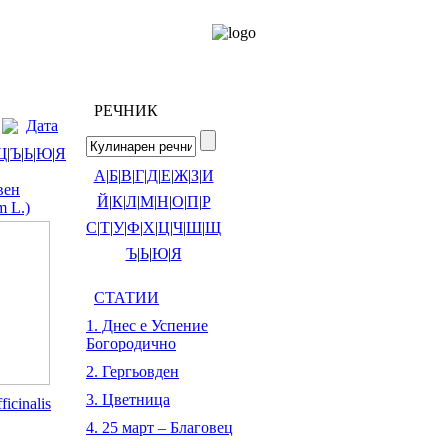
РЕЧНИК
Дата
Щ
|
Ъ
|
Ь
|
Ю
|
Я
А
|
Б
|
В
|
Г
|
Д
|
Е
|
Ж
|
З
|
И
вен
Й
|
К
|
Л
|
М
|
Н
|
О
|
П
|
Р
m L.)
С
|
Т
|
У
|
Ф
|
Х
|
Ц
|
Ч
|
Ш
|
Щ
Ъ
|
Ь
|
Ю
|
Я
СТАТИИ
1. Днес е Успение
Богородично
2. Гергьовден
3. Цветница
ficinalis
4. 25 март – Благовец