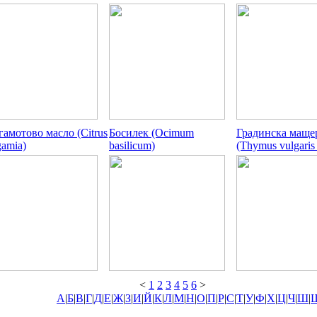
гамотово масло (Citrus
Босилек (Ocimum
Градинска маще
gamia)
basilicum)
(Thymus vulgaris 
<
1
2
3
4
5
6
>
А
|
Б
|
В
|
Г
|
Д
|
Е
|
Ж
|
З
|
И
|
Й
|
К
|
Л
|
М
|
Н
|
О
|
П
|
Р
|
С
|
Т
|
У
|
Ф
|
Х
|
Ц
|
Ч
|
Ш
|