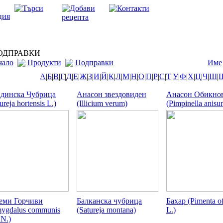
ДПРАВКИ
чало
Продукти
Подправки
Име
А
|
Б
|
В
|
Г
|
Д
|
Е
|
Ж
|
З
|
И
|
Й
|
К
|
Л
|
М
|
Н
|
О
|
П
|
Р
|
С
|
Т
|
У
|
Ф
|
Х
|
Ц
|
Ч
|
Ш
|
динска Чубрица
Анасон звездовиден
Анасон Обикно
ureja hortensis L.)
(Illicium verum)
(Pimpinella anisu
еми Горчиви
Балканска чубрица
Бахар (Pimenta of
ygdalus communis
(Satureja montana)
L.)
N.)