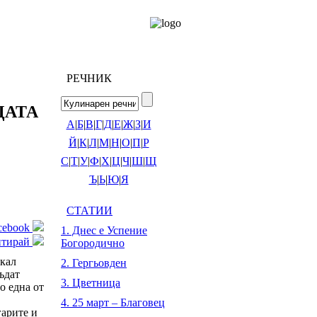
РЕЧНИК
ЦАТА
А
|
Б
|
В
|
Г
|
Д
|
Е
|
Ж
|
З
|
И
Й
|
К
|
Л
|
М
|
Н
|
О
|
П
|
Р
С
|
Т
|
У
|
Ф
|
Х
|
Ц
|
Ч
|
Ш
|
Щ
Ъ
|
Ь
|
Ю
|
Я
СТАТИИ
acebook
1. Днес е Успение
нтирай
Богородично
икал
2. Гергьовден
бъдат
3. Цветница
о една от
4. 25 март – Благовец
гарите и