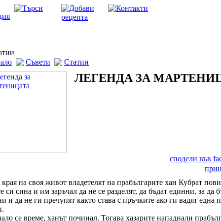
тии
ало
Съвети
Статии
ЛЕГЕНДА ЗА МАРТЕНИ
сподели във f
при
 края на своя живот владетелят на прабългарите хан Кубрат пов
е си сина и им заръчал да не се разделят, да бъдат единни, за да 
и и да не ги пречупят както става с пръчките ако ги вадят една п
п.
ало се време, ханът починал. Тогава хазарите нападнали прабъл