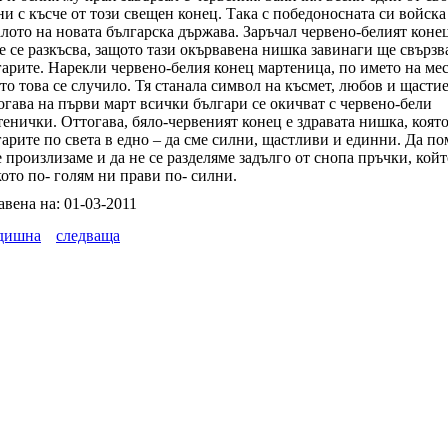
и с късче от този свещен конец. Така с победоносната си войска
алото на новата българска държава. Заръчал червено-белият коне
е се разкъсва, защото тази окървавена нишка завинаги ще свързв
гарите. Нарекли червено-белия конец мартеница, по името на ме
то това се случило. Тя станала символ на късмет, любов и щастие
огава на първи март всички българи се окичват с червено-бели
енички. Оттогава, бяло-червеният конец е здравата нишка, която
арите по света в едно – да сме силни, щастливи и единни. Да по
 произлизаме и да не се разделяме задълго от снопа пръчки, койт
ото по- голям ни прави по- силни.
авена на: 01-03-2011
дишна
следваща