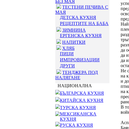
БЕЗ МАЯ
усп
ТЕСТЕНИ ПЕЧИВА С
пред
МАЯ
осв
ДЕТСКА КУХНЯ
пре
РЕЦЕПТИТЕ НА БАБА
Най
плен
ЗИМНИНА
разд
ЕРГЕНСКА КУХНЯ
тръг
НАПИТКИ
разл
ХЛЯБ
да 
ПИЦИ
да и
ИМПРОВИЗАЦИИ
да и
оста
ДРУГИ
Не с
ТЕНДЖЕРА ПОД
на к
НАЛЯГАНЕ
и до
НАЦИОНАЛНА
птиц
на к
БЪЛГАРСКА КУХНЯ
прес
КИТАЙСКА КУХНЯ
ране
В то
ТУРСКА КУХНЯ
вой
МЕКСИКАНСКА
КУХНЯ
Асп
РУСКА КУХНЯ
Баян