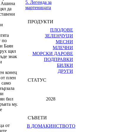
5. Легенда за
н Ашина
мартеницата
щял да
ставени
ПРОДУКТИ
ри
ПЛОДОВЕ
атята
ЗЕЛЕНЧУЦИ
г по
МЕСНИ
 и Баян
МЛЕЧНИ
арух щял
МОРСКИ ДАРОВЕ
бъде знак
ПОДПРАВКИ
и
БИЛКИ
ДРУГИ
тен конец
 от плен
СТАТУС
, само
вързала
ли
аян бил
2028
ръвта му.
е
СЪВЕТИ
ца от
В ДОМАКИНСТВОТО
оите