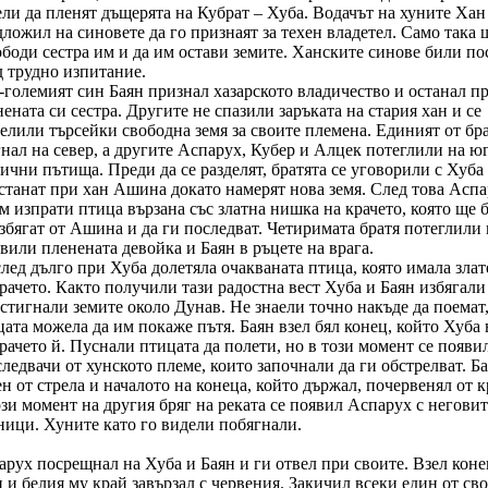
ели да пленят дъщерята на Кубрат – Хуба. Водачът на хуните Ха
ложил на синовете да го признаят за техен владетел. Само така 
ободи сестра им и да им остави земите. Ханските синове били по
д трудно изпитание.
-големият син Баян признал хазарското владичество и останал п
ената си сестра. Другите не спазили заръката на стария хан и се
елили търсейки свободна земя за своите племена. Единият от бр
нал на север, а другите Аспарух, Кубер и Алцек потеглили на ю
ични пътища. Преди да се разделят, братята се уговорили с Хуба
останат при хан Ашина докато намерят нова земя. След това Асп
м изпрати птица вързана със златна нишка на крачето, която ще 
збягат от Ашина и да ги последват. Четиримата братя потеглили 
вили пленената девойка и Баян в ръцете на врага.
лед дълго при Хуба долетяла очакваната птица, която имала зла
рачето. Както получили тази радостна вест Хуба и Баян избягали
стигнали земите около Дунав. Не знаели точно накъде да поемат
ата можела да им покаже пътя. Баян взел бял конец, който Хуба 
рачето й. Пуснали птицата да полети, но в този момент се появи
ледвачи от хунското племе, които започнали да ги обстрелват. Б
н от стрела и началото на конеца, който държал, почервенял от к
зи момент на другия бряг на реката се появил Аспарух с неговит
ници. Хуните като го видели побягнали.
арух посрещнал на Хуба и Баян и ги отвел при своите. Взел коне
 и белия му край завързал с червения. Закичил всеки един от св