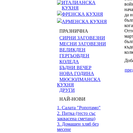
ИТАЛИАНСКА
войн
КУХНЯ
нач
ФРЕНСКА КУХНЯ
да н
бъл
АРМЕНСКА КУХНЯ
кога
Отт
ПРАЗНИЧНА
март
СИРНИ ЗАГОВЕЗНИ
бълг
МЕСНИ ЗАГОВЕЗНИ
къде
ВЕЛИКДЕН
колк
ГЕРГЬОВДЕН
Доб
КОЛЕДА
БЪДНИ ВЕЧЕР
пре
НОВА ГОДИНА
МЮСЮЛМАНСКА
КУХНЯ
ДРУГИ
НАЙ-НОВИ
1. Салата "Ропотамо"
2. Питка (тесто със
заквасена сметана)
3. Домашен хляб без
месене