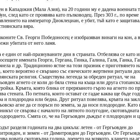
ен в Кападокия (Мала Азия), на 20 години му е дадена военната 
ун, след като се проявява като пълководец. През 303 г., по време
авлението на император Диоклециан, е убит, тъй като е защитава
стиянската вяра.
коните Св. Георги Победоносец е изобразяван винаги на кон, а в
ежи убитата от него ламя.
 е един от най-празнуваните дни в страната. Отбелязва се като 
осещите имената Георги, Гергана, Гинка, Галина, Галя, Ганка, Га
риела и др. Традиционно ястие на този празник е приготвянето н
, което вероятно е свързано със езическите жертвени ритуали до
янската религия. Съществува легенда за обреден ритуал, че на
ьовден агнето се коли до бяла стена на къща или друга стопанск
ройка. Кръвта, която блика от прерязаното гърло на агнето по п
ва стената. По петната, които остават се гадае каква ще бъде год
ра и плодородна или бедна. Друг ритуал повелява, кръвта на зак
ьовско агне да се поръси по земята, за да носи плодородие. Като
никът се свързва с началото на лятното полугодие, скотовъдната
одородието. Смята се, че на Гергьовден дъждът е плодороден и ц
дът разделя годината на два цикъла: летен - от Гергьовден до
итровден, и зимен - от Димитровден до Гергьовден. От Гергьовд
чва новата скотовъдна година, доенето на млякото, клането на аг