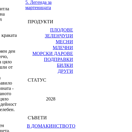
5. Легенда за
мартеницата
титла
 на
л
ПРОДУКТИ
ПЛОДОВЕ
 краката
ЗЕЛЕНЧУЦИ
МЕСНИ
МЛЕЧНИ
имен ден
МОРСКИ ДАРОВЕ
нчо,
ПОДПРАВКИ
а цяло
БИЛКИ
шли от
ДРУГИ
а
СТАТУС
равило
ината -
ланото
 цяло
2028
 дейност
елебен.
СЪВЕТИ
ен
В ДОМАКИНСТВОТО
нета,