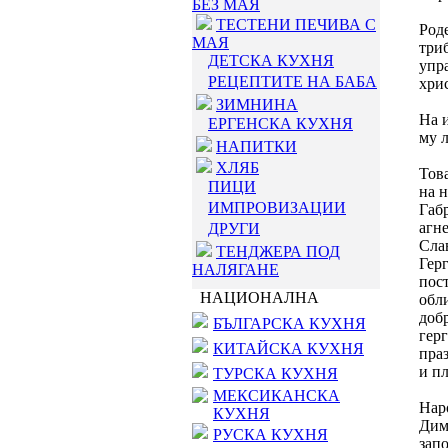
БЕЗ МАЯ
ТЕСТЕНИ ПЕЧИВА С
Род
МАЯ
триб
ДЕТСКА КУХНЯ
упр
РЕЦЕПТИТЕ НА БАБА
хри
ЗИМНИНА
На и
ЕРГЕНСКА КУХНЯ
му л
НАПИТКИ
ХЛЯБ
Това
ПИЦИ
на н
ИМПРОВИЗАЦИИ
Габ
агне
ДРУГИ
Слав
ТЕНДЖЕРА ПОД
Герг
НАЛЯГАНЕ
пост
НАЦИОНАЛНА
обли
доб
БЪЛГАРСКА КУХНЯ
герг
КИТАЙСКА КУХНЯ
праз
и пл
ТУРСКА КУХНЯ
МЕКСИКАНСКА
Наро
КУХНЯ
Дим
РУСКА КУХНЯ
запо