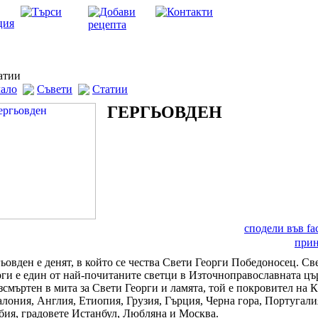
тии
ало
Съвети
Статии
ГЕРГЬОВДЕН
сподели във f
при
ьовден е денят, в който се чества Свети Георги Победоносец. Св
рги е един от най-почитаните светци в Източноправославната цъ
смъртен в мита за Свети Георги и ламята, той е покровител на К
алония, Англия, Етиопия, Грузия, Гърция, Черна гора, Португали
бия, градовете Истанбул, Любляна и Москва.