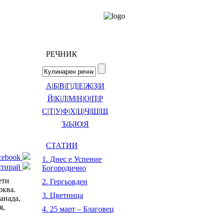
РЕЧНИК
А
|
Б
|
В
|
Г
|
Д
|
Е
|
Ж
|
З
|
И
Й
|
К
|
Л
|
М
|
Н
|
О
|
П
|
Р
С
|
Т
|
У
|
Ф
|
Х
|
Ц
|
Ч
|
Ш
|
Щ
Ъ
|
Ь
|
Ю
|
Я
СТАТИИ
acebook
1. Днес е Успение
нтирай
Богородично
ети
2. Гергьовден
рква.
3. Цветница
анада,
я,
4. 25 март – Благовец