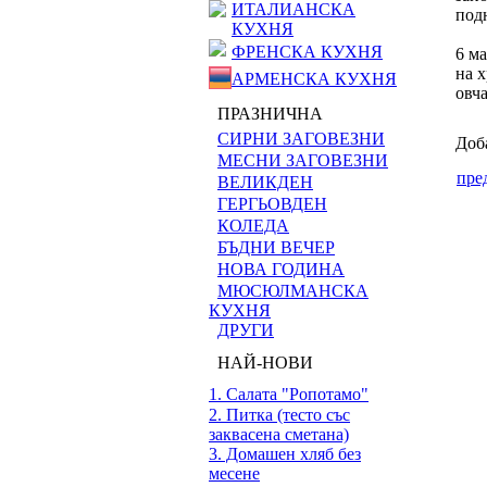
ИТАЛИАНСКА
под
КУХНЯ
ФРЕНСКА КУХНЯ
6 ма
на х
АРМЕНСКА КУХНЯ
овча
ПРАЗНИЧНА
СИРНИ ЗАГОВЕЗНИ
Доб
МЕСНИ ЗАГОВЕЗНИ
пре
ВЕЛИКДЕН
ГЕРГЬОВДЕН
КОЛЕДА
БЪДНИ ВЕЧЕР
НОВА ГОДИНА
МЮСЮЛМАНСКА
КУХНЯ
ДРУГИ
НАЙ-НОВИ
1. Салата "Ропотамо"
2. Питка (тесто със
заквасена сметана)
3. Домашен хляб без
месене