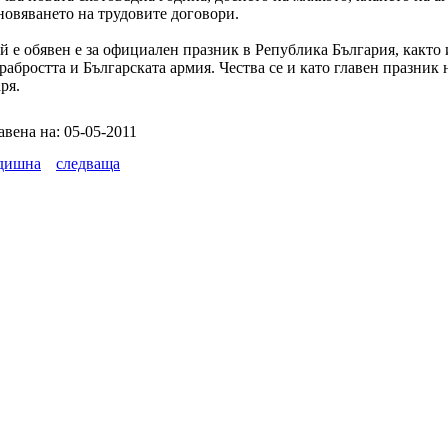
новяването на трудовите договори.
й е обявен е за официален празник в Република България, както 
рабростта и Българската армия. Чества се и като главен празник 
ря.
авена на: 05-05-2011
дишна
следваща