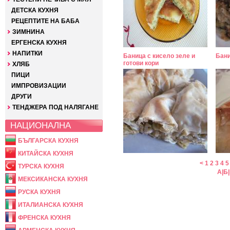
ДЕТСКА КУХНЯ
РЕЦЕПТИТЕ НА БАБА
ЗИМНИНА
ЕРГЕНСКА КУХНЯ
НАПИТКИ
Баница с кисело зеле и
Бани
готови кори
ХЛЯБ
ПИЦИ
ИМПРОВИЗАЦИИ
ДРУГИ
ТЕНДЖЕРА ПОД НАЛЯГАНЕ
НАЦИОНАЛНА
БЪЛГАРСКА КУХНЯ
КИТАЙСКА КУХНЯ
<
1
2
3
4
5
ТУРСКА КУХНЯ
А
|
Б
|
МЕКСИКАНСКА КУХНЯ
РУСКА КУХНЯ
ИТАЛИАНСКА КУХНЯ
ФРЕНСКА КУХНЯ