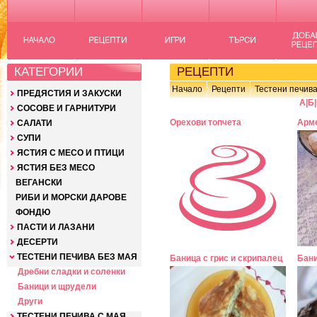
КАТЕГОРИИ
РЕЦЕПТИ
Начало
Рецепти
Тестени печива
ПРЕДЯСТИЯ И ЗАКУСКИ
А
|
Б
|
СОСОВЕ И ГАРНИТУРИ
Орехови топчета
Арме
САЛАТИ
СУПИ
ЯСТИЯ С МЕСО И ПТИЦИ
ЯСТИЯ БЕЗ МЕСО
ВЕГАНСКИ
РИБИ И МОРСКИ ДАРОВЕ
ФОНДЮ
ПАСТИ И ЛАЗАНИ
ДЕСЕРТИ
ТЕСТЕНИ ПЕЧИВА БЕЗ МАЯ
Баница с грис и скрипалец
Бани
Дребни сладки и соленки
Баници и щрудели
Други
ТЕСТЕНИ ПЕЧИВА С МАЯ