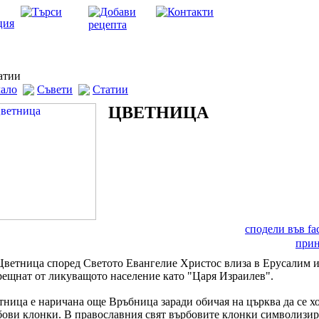
тии
ало
Съвети
Статии
ЦВЕТНИЦА
сподели във f
при
Цветница според Светото Евангелие Христос влиза в Ерусалим и
рещнат от ликуващото население като "Царя Израилев".
тница е наричана още Връбница заради обичая на църква да се х
бови клонки. В православния свят върбовите клонки символизир