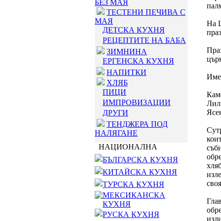
БЕЗ МАЯ
пал
ТЕСТЕНИ ПЕЧИВА С
МАЯ
На 
ДЕТСКА КУХНЯ
пра
РЕЦЕПТИТЕ НА БАБА
Праз
ЗИМНИНА
цър
ЕРГЕНСКА КУХНЯ
НАПИТКИ
Имен
ХЛЯБ
ПИЦИ
Кам
ИМПРОВИЗАЦИИ
Лил
Ясе
ДРУГИ
ТЕНДЖЕРА ПОД
Сутр
НАЛЯГАНЕ
кои
НАЦИОНАЛНА
съби
обре
БЪЛГАРСКА КУХНЯ
хляб
КИТАЙСКА КУХНЯ
изле
своя
ТУРСКА КУХНЯ
МЕКСИКАНСКА
Гла
КУХНЯ
обре
РУСКА КУХНЯ
изли