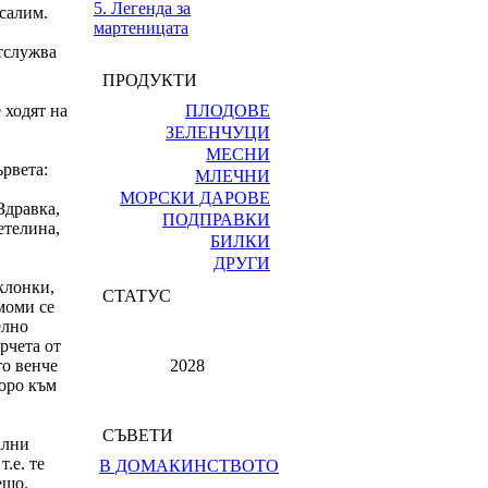
5. Легенда за
салим.
мартеницата
отслужва
ПРОДУКТИ
 ходят на
ПЛОДОВЕ
ЗЕЛЕНЧУЦИ
МЕСНИ
ървета:
МЛЕЧНИ
МОРСКИ ДАРОВЕ
Здравка,
ПОДПРАВКИ
етелина,
БИЛКИ
ДРУГИ
клонки,
СТАТУС
моми се
елно
рчета от
то венче
2028
хоро към
СЪВЕТИ
ални
.е. те
В ДОМАКИНСТВОТО
ещо.