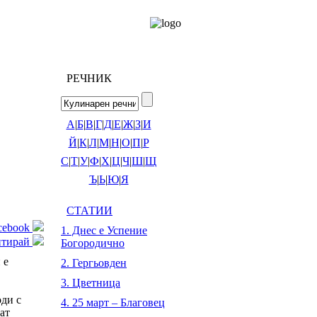
РЕЧНИК
А
|
Б
|
В
|
Г
|
Д
|
Е
|
Ж
|
З
|
И
Й
|
К
|
Л
|
М
|
Н
|
О
|
П
|
Р
С
|
Т
|
У
|
Ф
|
Х
|
Ц
|
Ч
|
Ш
|
Щ
Ъ
|
Ь
|
Ю
|
Я
СТАТИИ
acebook
1. Днес е Успение
нтирай
Богородично
 е
2. Гергьовден
3. Цветница
оди с
4. 25 март – Благовец
ат