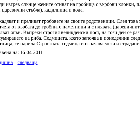
ди изгрев слънце жените отиват на гробища с върбови клонки, п
 царевични стъбла), кадилница и вода.
кадяват и преливат гробовете на своите родственици. След това 
нчета от върбата до гробните паметници и с плявата (царевичнит
лват огън. Въпреки строгия великденски пост, на този ден се ра
сумирането на риба. Седмицата, която започва в понеделник след
тница, се нарича Страстната седмица и означава мъка и страдани
авена на: 16-04-2011
дишна
следваща