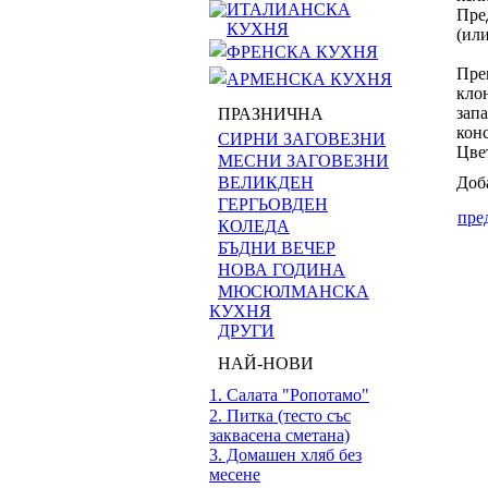
ИТАЛИАНСКА
Пре
КУХНЯ
(или
ФРЕНСКА КУХНЯ
Пре
АРМЕНСКА КУХНЯ
кло
запа
ПРАЗНИЧНА
кон
СИРНИ ЗАГОВЕЗНИ
Цве
МЕСНИ ЗАГОВЕЗНИ
ВЕЛИКДЕН
Доб
ГЕРГЬОВДЕН
пре
КОЛЕДА
БЪДНИ ВЕЧЕР
НОВА ГОДИНА
МЮСЮЛМАНСКА
КУХНЯ
ДРУГИ
НАЙ-НОВИ
1. Салата "Ропотамо"
2. Питка (тесто със
заквасена сметана)
3. Домашен хляб без
месене