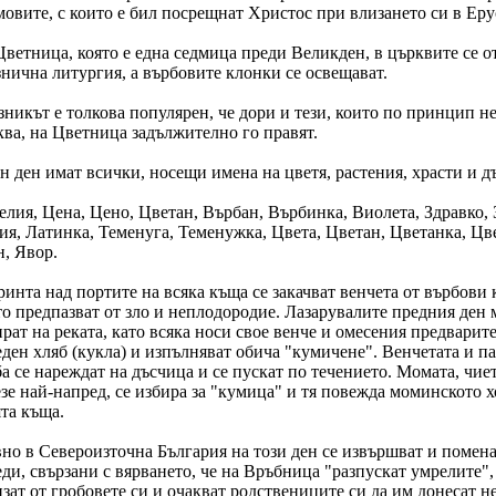
мовите, с които е бил посрещнат Христос при влизането си в Еру
Цветница, която е една седмица преди Великден, в църквите се 
знична литургия, а върбовите клонки се освещават.
никът е толкова популярен, че дори и тези, които по принцип не
ква, на Цветница задължително го правят.
 ден имат всички, носещи имена на цветя, растения, храсти и д
елия, Цена, Цено, Цветан, Върбан, Върбинка, Виолета, Здравко, 
ия, Латинка, Теменуга, Теменужка, Цвета, Цветан, Цветанка, Цв
н, Явор.
инта над портите на всяка къща се закачват венчета от върбови 
то предпазват от зло и неплодородие. Лазарувалите предния ден 
рат на реката, като всяка носи свое венче и омесения предварит
ден хляб (кукла) и изпълняват обича "кумичене". Венчетата и па
а се нареждат на дъсчица и се пускат по течението. Момата, чие
зе най-напред, се избира за "кумица" и тя повежда моминското 
та къща.
вно в Североизточна България на този ден се извършват и помен
ди, свързани с вярването, че на Връбница "разпускат умрелите", т
зат от гробовете си и очакват родствениците си да им донесат н