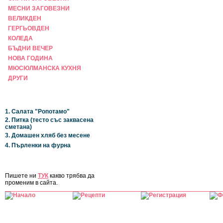
МЕСНИ ЗАГОВЕЗНИ
ВЕЛИКДЕН
ГЕРГЬОВДЕН
КОЛЕДА
БЪДНИ ВЕЧЕР
НОВА ГОДИНА
МЮСЮЛМАНСКА КУХНЯ
ДРУГИ
НАЙ-НОВИ
1. Салата "Ропотамо"
2. Питка (тесто със заквасена
сметана)
3. Домашен хляб без месене
4. Пърленки на фурна
ЗА САЙТА
Пишете ни
ТУК
какво трябва да
променим в сайта.