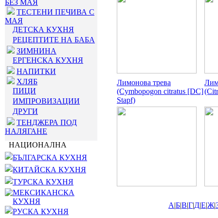
БЕЗ МАЯ
ТЕСТЕНИ ПЕЧИВА С
МАЯ
ДЕТСКА КУХНЯ
РЕЦЕПТИТЕ НА БАБА
ЗИМНИНА
ЕРГЕНСКА КУХНЯ
НАПИТКИ
ХЛЯБ
Лимонова трева
Лим
ПИЦИ
(Cymbopogon citratus [DC]
(Cit
Stapf)
ИМПРОВИЗАЦИИ
ДРУГИ
ТЕНДЖЕРА ПОД
НАЛЯГАНЕ
НАЦИОНАЛНА
БЪЛГАРСКА КУХНЯ
КИТАЙСКА КУХНЯ
ТУРСКА КУХНЯ
МЕКСИКАНСКА
КУХНЯ
А
|
Б
|
В
|
Г
|
Д
|
Е
|
Ж
|
РУСКА КУХНЯ