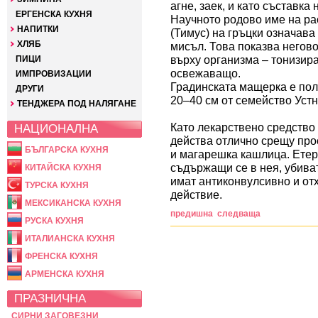
агне, заек, и като съставка
ЕРГЕНСКА КУХНЯ
Научното родово име на ра
НАПИТКИ
(Тимус) на гръцки означава 
ХЛЯБ
мисъл. Това показва негов
върху организма – тонизир
ПИЦИ
освежаващо.
ИМПРОВИЗАЦИИ
Градинската мащерка е пол
ДРУГИ
20–40 см от семейство Устн
ТЕНДЖЕРА ПОД НАЛЯГАНЕ
Като лекарствено средство
НАЦИОНАЛНА
действа отлично срещу про
БЪЛГАРСКА КУХНЯ
и магарешка кашлица. Етер
съдържащи се в нея, убиват
КИТАЙСКА КУХНЯ
имат антиконвулсивно и о
ТУРСКА КУХНЯ
действие.
МЕКСИКАНСКА КУХНЯ
предишна
следваща
РУСКА КУХНЯ
ИТАЛИАНСКА КУХНЯ
ФРЕНСКА КУХНЯ
АРМЕНСКА КУХНЯ
ПРАЗНИЧНА
СИРНИ ЗАГОВЕЗНИ