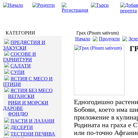
КАТЕГОРИИ
Грах (Pisum sativum)
Начало
Продукти
Зел
ПРЕДЯСТИЯ И
Г
ЗАКУСКИ
СОСОВЕ И
ГАРНИТУРИ
САЛАТИ
СУПИ
ЯСТИЯ С МЕСО И
ПТИЦИ
ЯСТИЯ БЕЗ МЕСО
ВЕГАНСКИ
Едногодишно растени
РИБИ И МОРСКИ
ДАРОВЕ
Бобови, което има ш
ФОНДЮ
приложение в кулина
ПАСТИ И ЛАЗАНИ
Родината на граха е 
ДЕСЕРТИ
или по-точно Афгани
ТЕСТЕНИ ПЕЧИВА