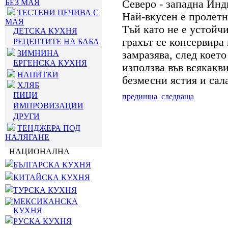
БЕЗ МАЯ
Северо - западна Инд
ТЕСТЕНИ ПЕЧИВА С
Най-вкусен е пролетн
МАЯ
Тъй като не е устойч
ДЕТСКА КУХНЯ
грахът се консервира
РЕЦЕПТИТЕ НА БАБА
ЗИМНИНА
замразява, след коет
ЕРГЕНСКА КУХНЯ
използва във всякакв
НАПИТКИ
безмесни ястия и сал
ХЛЯБ
ПИЦИ
предишна
следваща
ИМПРОВИЗАЦИИ
ДРУГИ
ТЕНДЖЕРА ПОД
НАЛЯГАНЕ
НАЦИОНАЛНА
БЪЛГАРСКА КУХНЯ
КИТАЙСКА КУХНЯ
ТУРСКА КУХНЯ
МЕКСИКАНСКА
КУХНЯ
РУСКА КУХНЯ