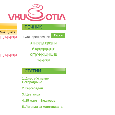
РЕЧНИК
Име
Дата
|
Щ
|
Ъ
|
Ь
|
Ю
|
Я
А
|
Б
|
В
|
Г
|
Д
|
Е
|
Ж
|
З
|
И
Й
|
К
|
Л
|
М
|
Н
|
О
|
П
|
Р
С
|
Т
|
У
|
Ф
|
Х
|
Ц
|
Ч
|
Ш
|
Щ
|
Щ
|
Ъ
|
Ь
|
Ю
|
Я
Ъ
|
Ь
|
Ю
|
Я
СТАТИИ
1. Днес е Успение
Богородично
2. Гергьовден
3. Цветница
4. 25 март – Благовец
5. Легенда за мартеницата