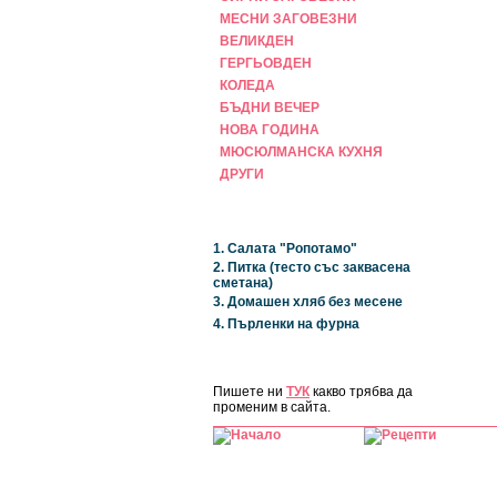
МЕСНИ ЗАГОВЕЗНИ
ВЕЛИКДЕН
ГЕРГЬОВДЕН
КОЛЕДА
БЪДНИ ВЕЧЕР
НОВА ГОДИНА
МЮСЮЛМАНСКА КУХНЯ
ДРУГИ
НАЙ-НОВИ
1. Салата "Ропотамо"
2. Питка (тесто със заквасена
сметана)
3. Домашен хляб без месене
4. Пърленки на фурна
ЗА САЙТА
Пишете ни
ТУК
какво трябва да
променим в сайта.