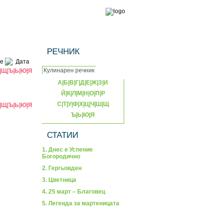
РЕЧНИК
е
Дата
|
Щ
|
Ъ
|
Ь
|
Ю
|
Я
А
|
Б
|
В
|
Г
|
Д
|
Е
|
Ж
|
З
|
И
Й
|
К
|
Л
|
М
|
Н
|
О
|
П
|
Р
С
|
Т
|
У
|
Ф
|
Х
|
Ц
|
Ч
|
Ш
|
Щ
|
Щ
|
Ъ
|
Ь
|
Ю
|
Я
Ъ
|
Ь
|
Ю
|
Я
СТАТИИ
1. Днес е Успение
Богородично
2. Гергьовден
3. Цветница
4. 25 март – Благовец
5. Легенда за мартеницата