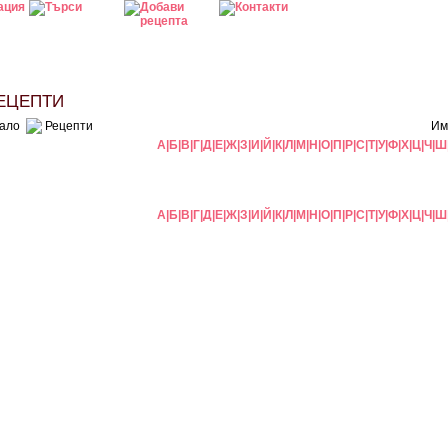
ЦЕПТИ
ало
Рецепти
Им
А
|
Б
|
В
|
Г
|
Д
|
Е
|
Ж
|
З
|
И
|
Й
|
К
|
Л
|
М
|
Н
|
О
|
П
|
Р
|
С
|
Т
|
У
|
Ф
|
Х
|
Ц
|
Ч
|
Ш
А
|
Б
|
В
|
Г
|
Д
|
Е
|
Ж
|
З
|
И
|
Й
|
К
|
Л
|
М
|
Н
|
О
|
П
|
Р
|
С
|
Т
|
У
|
Ф
|
Х
|
Ц
|
Ч
|
Ш