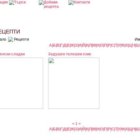
ЦЕПТИ
ало
Рецепти
Им
А
|
Б
|
В
|
Г
|
Д
|
Е
|
Ж
|
З
|
И
|
Й
|
К
|
Л
|
М
|
Н
|
О
|
П
|
Р
|
С
|
Т
|
У
|
Ф
|
Х
|
Ц
|
Ч
|
Ш
енски сладки
Задушен телешки език
<
1
>
А
|
Б
|
В
|
Г
|
Д
|
Е
|
Ж
|
З
|
И
|
Й
|
К
|
Л
|
М
|
Н
|
О
|
П
|
Р
|
С
|
Т
|
У
|
Ф
|
Х
|
Ц
|
Ч
|
Ш