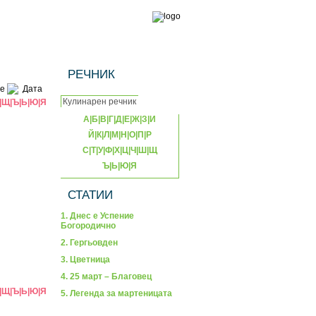
РЕЧНИК
е
Дата
|
Щ
|
Ъ
|
Ь
|
Ю
|
Я
А
|
Б
|
В
|
Г
|
Д
|
Е
|
Ж
|
З
|
И
Й
|
К
|
Л
|
М
|
Н
|
О
|
П
|
Р
С
|
Т
|
У
|
Ф
|
Х
|
Ц
|
Ч
|
Ш
|
Щ
Ъ
|
Ь
|
Ю
|
Я
СТАТИИ
1. Днес е Успение
Богородично
2. Гергьовден
3. Цветница
4. 25 март – Благовец
|
Щ
|
Ъ
|
Ь
|
Ю
|
Я
5. Легенда за мартеницата