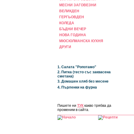
МЕСНИ ЗАГОВЕЗНИ
ВЕЛИКДЕН
ГЕРГЬОВДЕН
КОЛЕДА
БЪДНИ ВЕЧЕР
НОВА ГОДИНА
МЮСЮЛМАНСКА КУХНЯ
ДРУГИ
НАЙ-НОВИ
1. Салата "Ропотамо"
2. Питка (тесто със заквасена
сметана)
3. Домашен хляб без месене
4. Пърленки на фурна
ЗА САЙТА
Пишете ни
ТУК
какво трябва да
променим в сайта.