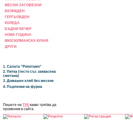
МЕСНИ ЗАГОВЕЗНИ
ВЕЛИКДЕН
ГЕРГЬОВДЕН
КОЛЕДА
БЪДНИ ВЕЧЕР
НОВА ГОДИНА
МЮСЮЛМАНСКА КУХНЯ
ДРУГИ
НАЙ-НОВИ
1. Салата "Ропотамо"
2. Питка (тесто със заквасена
сметана)
3. Домашен хляб без месене
4. Пърленки на фурна
ЗА САЙТА
Пишете ни
ТУК
какво трябва да
променим в сайта.