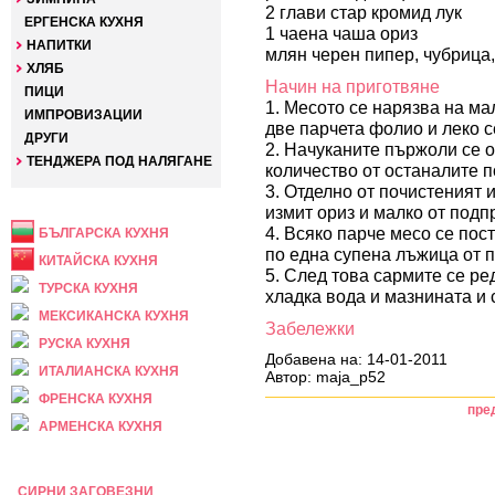
2 глави стар кромид лук
ЕРГЕНСКА КУХНЯ
1 чаена чаша ориз
НАПИТКИ
млян черен пипер, чубрица,
ХЛЯБ
Начин на приготвяне
ПИЦИ
1. Месото се нарязва на ма
ИМПРОВИЗАЦИИ
две парчета фолио и леко с
ДРУГИ
2. Начуканите пържоли се о
ТЕНДЖЕРА ПОД НАЛЯГАНЕ
количество от останалите п
3. Отделно от почистеният и
НАЦИОНАЛНА
измит ориз и малко от подп
4. Всяко парче месо се пост
БЪЛГАРСКА КУХНЯ
по една супена лъжица от п
КИТАЙСКА КУХНЯ
5. След това сармите се ред
ТУРСКА КУХНЯ
хладка вода и мазнината и с
МЕКСИКАНСКА КУХНЯ
Забележки
РУСКА КУХНЯ
Добавена на: 14-01-2011
ИТАЛИАНСКА КУХНЯ
Автор: maja_p52
ФРЕНСКА КУХНЯ
пре
АРМЕНСКА КУХНЯ
ПРАЗНИЧНА
СИРНИ ЗАГОВЕЗНИ